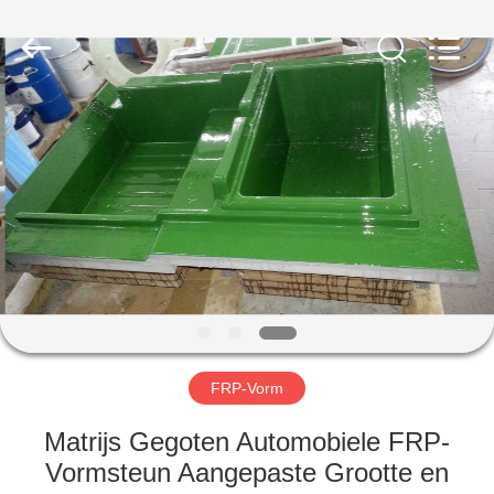
Industry
Co.,
Ltd.
All
Rights
Reserved.
Developed
by
HUIS
ECER
PRODUCTEN
ONGEVEER
ONS
FABRIEKSREIS
FRP-Vorm
KWALITEITSCONTROLE
Matrijs Gegoten Automobiele FRP-
Vormsteun Aangepaste Grootte en