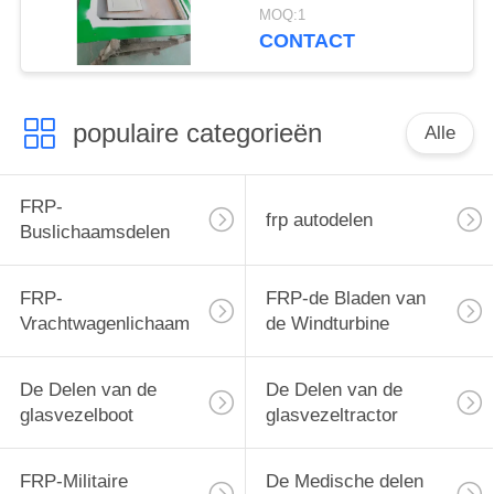
slagweerstand, die
MOQ:1
duurzame gietvorming
CONTACT
en nauwkeurige
fabricage van
componenten biedt
populaire categorieën
Alle
FRP-
frp autodelen
Buslichaamsdelen
FRP-
FRP-de Bladen van
Vrachtwagenlichaam
de Windturbine
De Delen van de
De Delen van de
glasvezelboot
glasvezeltractor
FRP-Militaire
De Medische delen