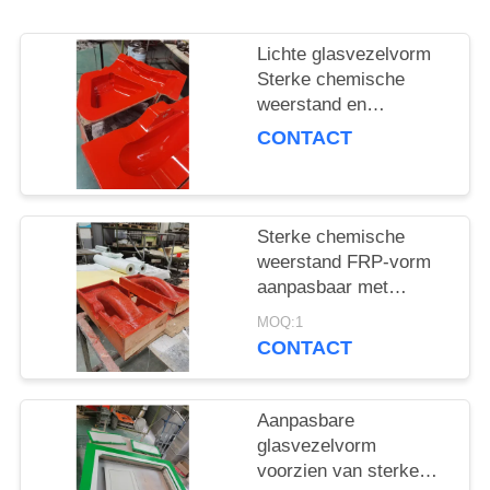
Lichte glasvezelvorm
Sterke chemische
weerstand en
lichtgewicht ontwerp
CONTACT
Sterke chemische
weerstand FRP-vorm
aanpasbaar met
uitstekende
MOQ:1
weersbestendigheid
CONTACT
geschikt voor
composietproductie
Aanpasbare
glasvezelvorm
voorzien van sterke