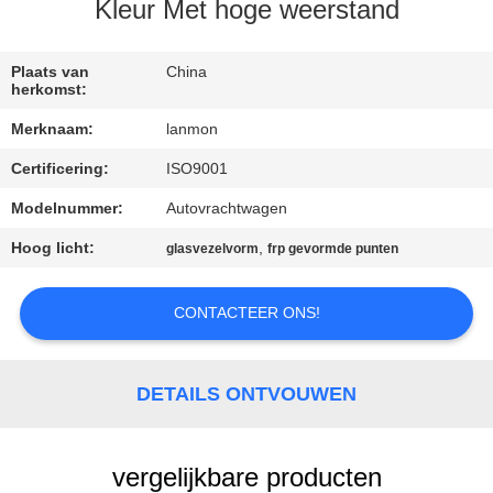
CONTACTEER
Kleur Met hoge weerstand
ONS
Plaats van
China
herkomst:
NIEUWS
Merknaam:
lanmon
Certificering:
ISO9001
SITEMAP
Modelnummer:
Autovrachtwagen
PRIVACY
Hoog licht:
,
glasvezelvorm
frp gevormde punten
POLICY
CONTACTEER ONS!
DETAILS ONTVOUWEN
vergelijkbare producten