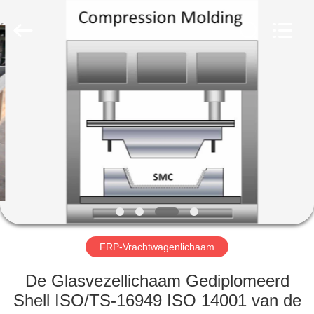
Co.,
Ltd.
All
Rights
Reserved.
Developed
by
ECER
HUIS
PRODUCTEN
ONGEVEER
ONS
FABRIEKSREIS
FRP-Vrachtwagenlichaam
KWALITEITSCONTROLE
De Glasvezellichaam Gediplomeerd
Shell ISO/TS-16949 ISO 14001 van de