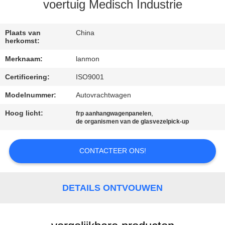
CONTACTEER
voertuig Medisch Industrie
ONS
Plaats van
China
herkomst:
NIEUWS
Merknaam:
lanmon
Certificering:
ISO9001
SITEMAP
Modelnummer:
Autovrachtwagen
PRIVACY
Hoog licht:
,
frp aanhangwagenpanelen
de organismen van de glasvezelpick-up
POLICY
CONTACTEER ONS!
DETAILS ONTVOUWEN