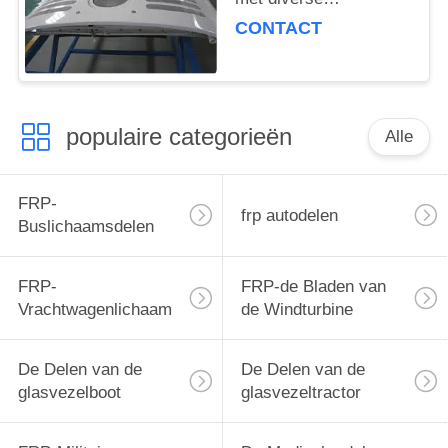
specificaties en
CONTACT
IS16949 certificering
voor robuuste
transportoplossingen
populaire categorieën
Alle
FRP-
frp autodelen
Buslichaamsdelen
FRP-
FRP-de Bladen van
Vrachtwagenlichaam
de Windturbine
De Delen van de
De Delen van de
glasvezelboot
glasvezeltractor