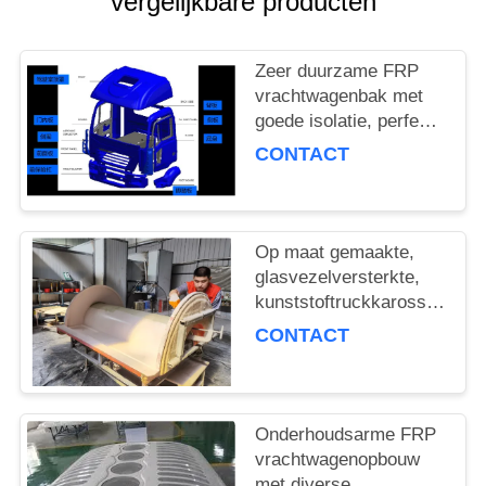
vergelijkbare producten
Zeer duurzame FRP
vrachtwagenbak met
goede isolatie, perfect
voor de logistieke en
CONTACT
transportsector die
bescherming van de
lading nodig heeft
Op maat gemaakte,
glasvezelversterkte,
kunststoftruckkarosserie
met lichte
CONTACT
dekkingdelen, ideaal
voor
brandstoftruckoperaties
Onderhoudsarme FRP
vrachtwagenopbouw
met diverse